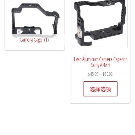
Camera Cage
(1)
JLwin Aluminum Camera Cage for
Sony A7M4
价
$
45.99
–
$
80.99
格
本
范
选择选项
产
围：
品
$45.99
有
至
$80.99
多
种
变