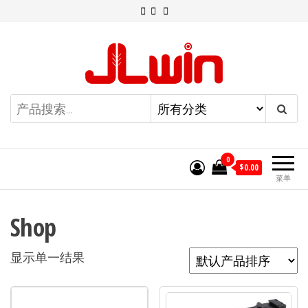
前
往
内
容
0
$0.00
菜单
Shop
显示单一结果